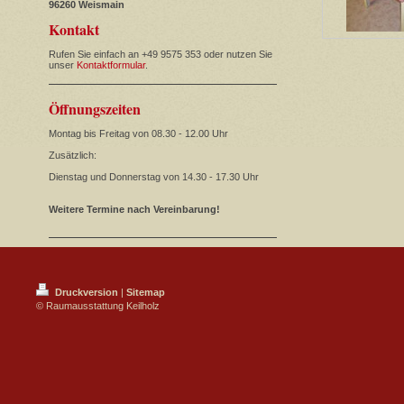
96260 Weismain
Kontakt
Rufen Sie einfach an +49 9575 353 oder nutzen Sie
unser
Kontaktformular
.
Öffnungszeiten
Montag bis Freitag von 08.30 - 12.00 Uhr
Zusätzlich:
Dienstag und Donnerstag von 14.30 - 17.30 Uhr
Weitere Termine nach Vereinbarung!
Druckversion
|
Sitemap
© Raumausstattung Keilholz